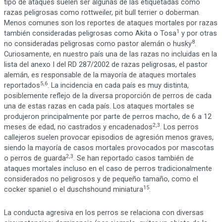
tipo de ataques suelen ser algunas de las etiquetadas como
razas peligrosas como rottweiler, pit bull terrier o doberman.
Menos comunes son los reportes de ataques mortales por razas
1
también consideradas peligrosas como Akita o Tosa
y por otras
8
no consideradas peligrosas como pastor alemán o husky
.
Curiosamente, en nuestro país una de las razas no incluidas en la
lista del anexo I del RD 287/2002 de razas peligrosas, el pastor
alemán, es responsable de la mayoría de ataques mortales
5,6
reportados
. La incidencia en cada país es muy distinta,
posiblemente reflejo de la diversa proporción de perros de cada
una de estas razas en cada país. Los ataques mortales se
produjeron principalmente por parte de perros macho, de 6 a 12
2,3
meses de edad, no castrados y encadenados
. Los perros
callejeros suelen provocar episodios de agresión menos graves,
siendo la mayoría de casos mortales provocados por mascotas
2,3
o perros de guarda
. Se han reportado casos también de
ataques mortales incluso en el caso de perros tradicionalmente
considerados no peligrosos y de pequeño tamaño, como el
15
cocker spaniel o el duschshound miniatura
.
La conducta agresiva en los perros se relaciona con diversas