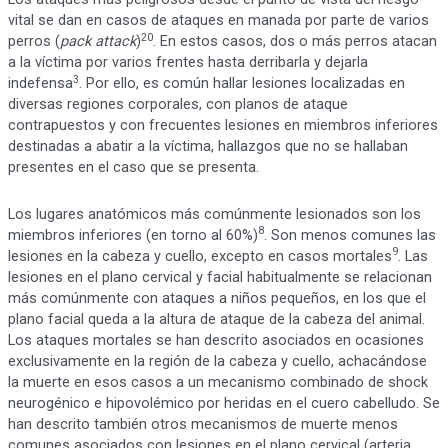
vital se dan en casos de ataques en manada por parte de varios
20
perros (
pack attack
)
. En estos casos, dos o más perros atacan
a la víctima por varios frentes hasta derribarla y dejarla
3
indefensa
. Por ello, es común hallar lesiones localizadas en
diversas regiones corporales, con planos de ataque
contrapuestos y con frecuentes lesiones en miembros inferiores
destinadas a abatir a la víctima, hallazgos que no se hallaban
presentes en el caso que se presenta.
Los lugares anatómicos más comúnmente lesionados son los
8
miembros inferiores (en torno al 60%)
. Son menos comunes las
9
lesiones en la cabeza y cuello, excepto en casos mortales
. Las
lesiones en el plano cervical y facial habitualmente se relacionan
más comúnmente con ataques a niños pequeños, en los que el
plano facial queda a la altura de ataque de la cabeza del animal.
Los ataques mortales se han descrito asociados en ocasiones
exclusivamente en la región de la cabeza y cuello, achacándose
la muerte en esos casos a un mecanismo combinado de shock
neurogénico e hipovolémico por heridas en el cuero cabelludo. Se
han descrito también otros mecanismos de muerte menos
comunes asociados con lesiones en el plano cervical (arteria