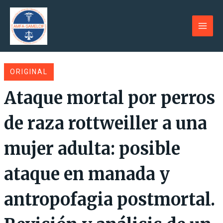
Ir
al
contenido
Main
Men
ORIGINAL
Ataque mortal por perros
de raza rottweiller a una
mujer adulta: posible
ataque en manada y
antropofagia postmortal.