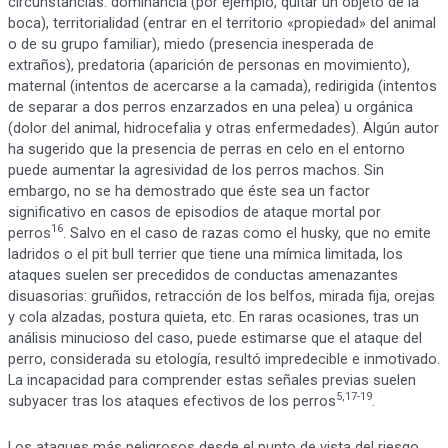
circunstancias: dominancia (por ejemplo, quitar un objeto de la
boca), territorialidad (entrar en el territorio «propiedad» del animal
o de su grupo familiar), miedo (presencia inesperada de
extraños), predatoria (aparición de personas en movimiento),
maternal (intentos de acercarse a la camada), redirigida (intentos
de separar a dos perros enzarzados en una pelea) u orgánica
(dolor del animal, hidrocefalia y otras enfermedades). Algún autor
ha sugerido que la presencia de perras en celo en el entorno
puede aumentar la agresividad de los perros machos. Sin
embargo, no se ha demostrado que éste sea un factor
significativo en casos de episodios de ataque mortal por
16
perros
. Salvo en el caso de razas como el husky, que no emite
ladridos o el pit bull terrier que tiene una mímica limitada, los
ataques suelen ser precedidos de conductas amenazantes
disuasorias: gruñidos, retracción de los belfos, mirada fija, orejas
y cola alzadas, postura quieta, etc. En raras ocasiones, tras un
análisis minucioso del caso, puede estimarse que el ataque del
perro, considerada su etología, resultó impredecible e inmotivado.
La incapacidad para comprender estas señales previas suelen
5,17-19
subyacer tras los ataques efectivos de los perros
.
Los ataques más peligrosos desde el punto de vista del riesgo