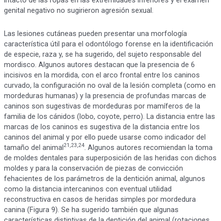
intacto de las ropas en las extremidades inferiores y el examen
genital negativo no sugirieron agresión sexual.
Las lesiones cutáneas pueden presentar una morfología
característica útil para el odontólogo forense en la identificación
de especie, raza y, se ha sugerido, del sujeto responsable del
mordisco. Algunos autores destacan que la presencia de 6
incisivos en la mordida, con el arco frontal entre los caninos
curvado, la configuración no oval de la lesión completa (como en
mordeduras humanas) y la presencia de profundas marcas de
caninos son sugestivas de mordeduras por mamíferos de la
familia de los cánidos (lobo, coyote, perro). La distancia entre las
marcas de los caninos es sugestiva de la distancia entre los
caninos del animal y por ello puede usarse como indicador del
21,23,24
tamaño del animal
. Algunos autores recomiendan la toma
de moldes dentales para superposición de las heridas con dichos
moldes y para la conservación de piezas de convicción
fehacientes de los parámetros de la dentición animal, algunos
como la distancia intercaninos con eventual utilidad
reconstructiva en casos de heridas simples por mordedura
canina (Figura 9). Se ha sugerido también que algunas
características distintivas de la dentición del animal (rotaciones,