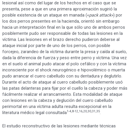
lesional así como del lugar de los hechos en el caso que se
presenta, pese a que en una primera aproximación sugirió la
posible existencia de un ataque en manada («
pack attack»
) por
los dos perros presentes en la hacienda, orientó sin embargo
hacia un interpretación final en la que sólo uno de ambos perros
posiblemente pudo ser responsable de todas las lesiones en la
víctima. Las lesiones en el brazo derecho pudieron deberse al
ataque inicial por parte de uno de los perros, con posible
forcejeo, zarandeo de la víctima durante la presa y caída al suelo,
dada la diferencia de fuerza y peso entre perro y víctima. Una vez
en el suelo el animal pudo atacar el polo cefálico y con la víctima
inconsciente por el shock neurogénico e hipovolémico o muerta
pudo arrancar el cuero cabelludo con su dentadura y deglutirlo.
Durante el acto de ataque al cuero cabelludo posiblemente usó
las patas delanteras para fijar por el cuello la cabeza y poder más
fácilmente realizar el arrancamiento. Esta modalidad de ataque
con lesiones en la cabeza y deglución del cuero cabelludo
perimortal en una víctima adulta resulta excepcional en la
1-4,8-12,16,20,30,31,35
literatura médico legal consultada
.
El estudio reconstructivo de las lesiones mediante técnicas