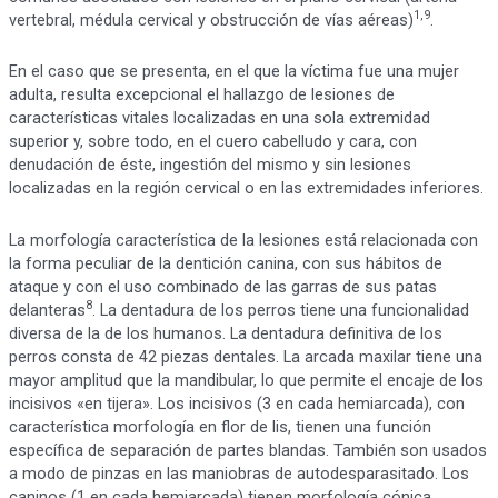
1,9
vertebral, médula cervical y obstrucción de vías aéreas)
.
En el caso que se presenta, en el que la víctima fue una mujer
adulta, resulta excepcional el hallazgo de lesiones de
características vitales localizadas en una sola extremidad
superior y, sobre todo, en el cuero cabelludo y cara, con
denudación de éste, ingestión del mismo y sin lesiones
localizadas en la región cervical o en las extremidades inferiores.
La morfología característica de la lesiones está relacionada con
la forma peculiar de la dentición canina, con sus hábitos de
ataque y con el uso combinado de las garras de sus patas
8
delanteras
. La dentadura de los perros tiene una funcionalidad
diversa de la de los humanos. La dentadura definitiva de los
perros consta de 42 piezas dentales. La arcada maxilar tiene una
mayor amplitud que la mandibular, lo que permite el encaje de los
incisivos «en tijera». Los incisivos (3 en cada hemiarcada), con
característica morfología en flor de lis, tienen una función
específica de separación de partes blandas. También son usados
a modo de pinzas en las maniobras de autodesparasitado. Los
caninos (1 en cada hemiarcada) tienen morfología cónica