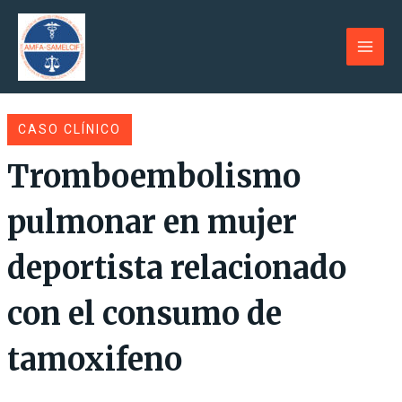
Ir
al
contenido
Main
Men
CASO CLÍNICO
Tromboembolismo
pulmonar en mujer
deportista relacionado
con el consumo de
tamoxifeno