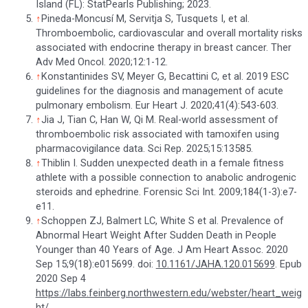
Island (FL): StatPearls Publishing; 2023.
↑
Pineda-Moncusí M, Servitja S, Tusquets I, et al.
Thromboembolic, cardiovascular and overall mortality risks
associated with endocrine therapy in breast cancer. Ther
Adv Med Oncol. 2020;12:1-12.
↑
Konstantinides SV, Meyer G, Becattini C, et al. 2019 ESC
guidelines for the diagnosis and management of acute
pulmonary embolism. Eur Heart J. 2020;41(4):543-603.
↑
Jia J, Tian C, Han W, Qi M. Real-world assessment of
thromboembolic risk associated with tamoxifen using
pharmacovigilance data. Sci Rep. 2025;15:13585.
↑
Thiblin I. Sudden unexpected death in a female fitness
athlete with a possible connection to anabolic androgenic
steroids and ephedrine. Forensic Sci Int. 2009;184(1-3):e7-
e11.
↑
Schoppen ZJ, Balmert LC, White S et al. Prevalence of
Abnormal Heart Weight After Sudden Death in People
Younger than 40 Years of Age. J Am Heart Assoc. 2020
Sep 15;9(18):e015699. doi:
10.1161/JAHA.120.015699
. Epub
2020 Sep 4
https://labs.feinberg.northwestern.edu/webster/heart_weig
ht/