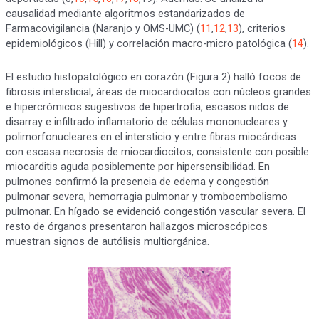
causalidad mediante algoritmos estandarizados de
Farmacovigilancia (Naranjo y OMS-UMC) (
11
,
12
,
13
), criterios
epidemiológicos (Hill) y correlación macro-micro patológica (
14
).
El estudio histopatológico en corazón (Figura 2) halló focos de
fibrosis intersticial, áreas de miocardiocitos con núcleos grandes
e hipercrómicos sugestivos de hipertrofia, escasos nidos de
disarray e infiltrado inflamatorio de células mononucleares y
polimorfonucleares en el intersticio y entre fibras miocárdicas
con escasa necrosis de miocardiocitos, consistente con posible
miocarditis aguda posiblemente por hipersensibilidad. En
pulmones confirmó la presencia de edema y congestión
pulmonar severa, hemorragia pulmonar y tromboembolismo
pulmonar. En hígado se evidenció congestión vascular severa. El
resto de órganos presentaron hallazgos microscópicos
muestran signos de autólisis multiorgánica.