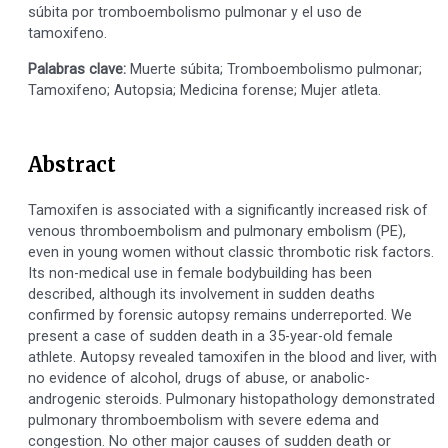
súbita por tromboembolismo pulmonar y el uso de
tamoxifeno.
Palabras clave:
Muerte súbita; Tromboembolismo pulmonar;
Tamoxifeno; Autopsia; Medicina forense; Mujer atleta.
Abstract
Tamoxifen is associated with a significantly increased risk of
venous thromboembolism and pulmonary embolism (PE),
even in young women without classic thrombotic risk factors.
Its non-medical use in female bodybuilding has been
described, although its involvement in sudden deaths
confirmed by forensic autopsy remains underreported. We
present a case of sudden death in a 35-year-old female
athlete. Autopsy revealed tamoxifen in the blood and liver, with
no evidence of alcohol, drugs of abuse, or anabolic-
androgenic steroids. Pulmonary histopathology demonstrated
pulmonary thromboembolism with severe edema and
congestion. No other major causes of sudden death or