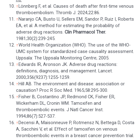
↑
Lönnberg F, et al. Causes of death after first-time venous
thromboembolism. Thromb J. 2024;22:86.
↑
Naranjo CA, Busto U, Sellers EM, Sandor P, Ruiz I, Roberts
EA, et al. A method for estimating the probability of
adverse drug reactions.
Clin Pharmacol Ther.
1981;30(2):239-245.
↑
World Health Organization (WHO). The use of the WHO-
UMC system for standardized case causality assessment.
Uppsala: The Uppsala Monitoring Centre; 2005.
↑
Edwards IR, Aronson JK. Adverse drug reactions:
definitions, diagnosis, and management. Lancet.
2000;356(9237):1255-1259.
↑
Hill AB. The environment and disease: association or
causation? Proc R Soc Med. 1965;58:295-300.
↑
Fisher B, Costantino JP, Redmond CK, Fisher ER,
Wickerham DL, Cronin WM. Tamoxifen and
thromboembolic events. J Natl Cancer Inst.
1994;86(7):527-537.
↑
Decensi A, Maisonneuve P, Rotmensz N, Bettega D, Costa
A, Sacchini V, et al. Effect of tamoxifen on venous
thromboembolic events in a breast cancer prevention trial.