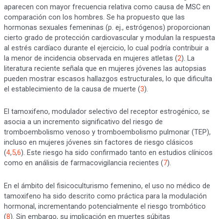
aparecen con mayor frecuencia relativa como causa de MSC en
comparación con los hombres. Se ha propuesto que las
hormonas sexuales femeninas (p. ej., estrógenos) proporcionan
cierto grado de protección cardiovascular y modulan la respuesta
al estrés cardíaco durante el ejercicio, lo cual podría contribuir a
la menor de incidencia observada en mujeres atletas (
2
). La
literatura reciente señala que en mujeres jóvenes las autopsias
pueden mostrar escasos hallazgos estructurales, lo que dificulta
el establecimiento de la causa de muerte (
3
).
El tamoxifeno, modulador selectivo del receptor estrogénico, se
asocia a un incremento significativo del riesgo de
tromboembolismo venoso y tromboembolismo pulmonar (TEP),
incluso en mujeres jóvenes sin factores de riesgo clásicos
(
4
,
5
,
6
). Este riesgo ha sido confirmado tanto en estudios clínicos
como en análisis de farmacovigilancia recientes (
7
).
En el ámbito del fisicoculturismo femenino, el uso no médico de
tamoxifeno ha sido descrito como práctica para la modulación
hormonal, incrementando potencialmente el riesgo trombótico
(
8
). Sin embargo, su implicación en muertes súbitas