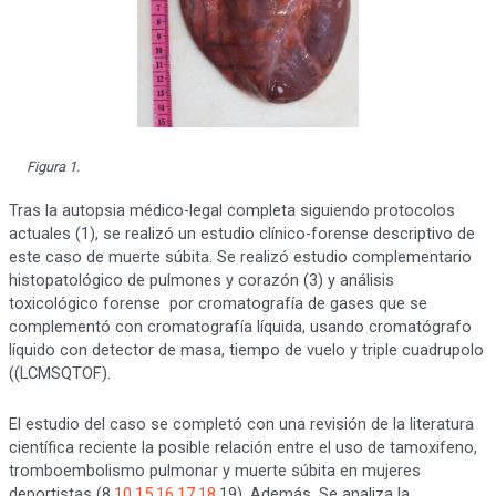
Figura 1.
Tras la autopsia médico-legal completa siguiendo protocolos
actuales (1), se realizó un estudio clínico-forense descriptivo de
este caso de muerte súbita. Se realizó estudio complementario
histopatológico de pulmones y corazón (3) y análisis
toxicológico forense por cromatografía de gases que se
complementó con cromatografía líquida, usando cromatógrafo
líquido con detector de masa, tiempo de vuelo y triple cuadrupolo
((LCMSQTOF).
El estudio del caso se completó con una revisión de la literatura
científica reciente la posible relación entre el uso de tamoxifeno,
tromboembolismo pulmonar y muerte súbita en mujeres
deportistas (8,
10
,
15
,
16
,
17
,
18
,19). Además. Se analiza la