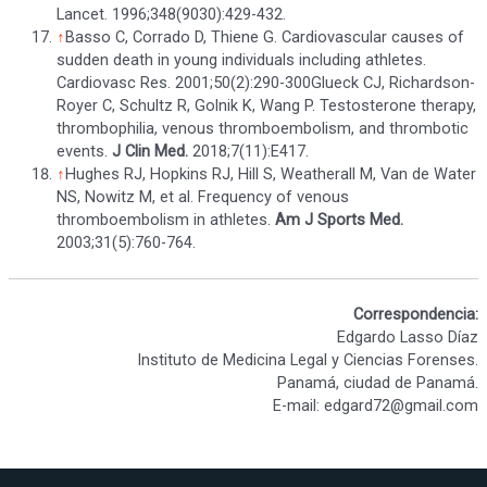
Lancet. 1996;348(9030):429-432.
↑
Basso C, Corrado D, Thiene G. Cardiovascular causes of
sudden death in young individuals including athletes.
Cardiovasc Res. 2001;50(2):290-300Glueck CJ, Richardson-
Royer C, Schultz R, Golnik K, Wang P. Testosterone therapy,
thrombophilia, venous thromboembolism, and thrombotic
events.
J Clin Med.
2018;7(11):E417.
↑
Hughes RJ, Hopkins RJ, Hill S, Weatherall M, Van de Water
NS, Nowitz M, et al. Frequency of venous
thromboembolism in athletes.
Am J Sports Med.
2003;31(5):760-764.
Correspondencia:
Edgardo Lasso Díaz
Instituto de Medicina Legal y Ciencias Forenses.
Panamá, ciudad de Panamá.
E-mail: edgard72@gmail.com