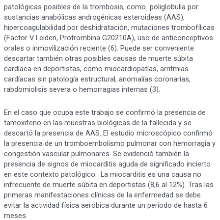
patológicas posibles de la trombosis, como poliglobulia por
sustancias anabólicas androgénicas esteroideas (AAS),
hipercoagulabilidad por deshidratación, mutaciones trombofílicas
(Factor V Leiden, Protrombina G20210A), uso de anticonceptivos
orales o inmovilización reciente (6). Puede ser conveniente
descartar también otras posibles causas de muerte súbita
cardíaca en deportistas, como miocardiopatías, arritmias
cardíacas sin patología estructural, anomalías coronarias,
rabdomiolisis severa o hemorragias internas (3).
En el caso que ocupa este trabajo se confirmó la presencia de
tamoxifeno en las muestras biológicas de la fallecida y se
descartó la presencia de AAS. El estudio microscópico confirmó
la presencia de un tromboembolismo pulmonar con hemorragia y
congestión vascular pulmonares. Se evidenció también la
presencia de signos de miocarditis aguda de significado incierto
en este contexto patológico. La miocarditis es una causa no
infrecuente de muerte súbita en deportistas (8,6 al 12%). Tras las
primeras manifestaciones clínicas de la enfermedad se debe
evitar la actividad física aeróbica durante un período de hasta 6
meses.