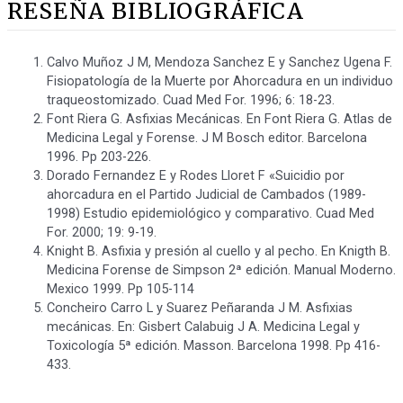
RESEÑA BIBLIOGRÁFICA
Calvo Muñoz J M, Mendoza Sanchez E y Sanchez Ugena F.
Fisiopatología de la Muerte por Ahorcadura en un individuo
traqueostomizado. Cuad Med For. 1996; 6: 18-23.
Font Riera G. Asfixias Mecánicas. En Font Riera G. Atlas de
Medicina Legal y Forense. J M Bosch editor. Barcelona
1996. Pp 203-226.
Dorado Fernandez E y Rodes Lloret F «Suicidio por
ahorcadura en el Partido Judicial de Cambados (1989-
1998) Estudio epidemiológico y comparativo. Cuad Med
For. 2000; 19: 9-19.
Knight B. Asfixia y presión al cuello y al pecho. En Knigth B.
Medicina Forense de Simpson 2ª edición. Manual Moderno.
Mexico 1999. Pp 105-114
Concheiro Carro L y Suarez Peñaranda J M. Asfixias
mecánicas. En: Gisbert Calabuig J A. Medicina Legal y
Toxicología 5ª edición. Masson. Barcelona 1998. Pp 416-
433.