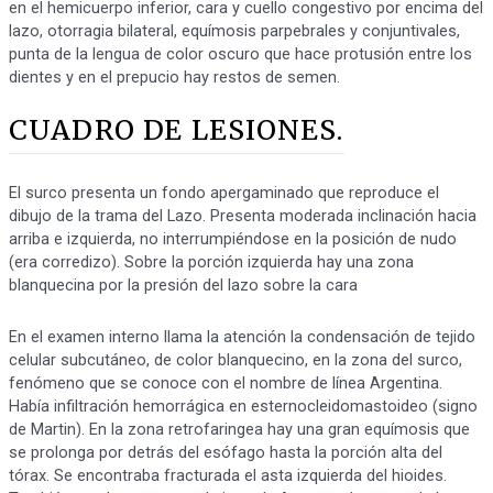
en el hemicuerpo inferior, cara y cuello congestivo por encima del
lazo, otorragia bilateral, equímosis parpebrales y conjuntivales,
punta de la lengua de color oscuro que hace protusión entre los
dientes y en el prepucio hay restos de semen.
CUADRO DE LESIONES.
El surco presenta un fondo apergaminado que reproduce el
dibujo de la trama del Lazo. Presenta moderada inclinación hacia
arriba e izquierda, no interrumpiéndose en la posición de nudo
(era corredizo). Sobre la porción izquierda hay una zona
blanquecina por la presión del lazo sobre la cara
En el examen interno llama la atención la condensación de tejido
celular subcutáneo, de color blanquecino, en la zona del surco,
fenómeno que se conoce con el nombre de línea Argentina.
Había infiltración hemorrágica en esternocleidomastoideo (signo
de Martin). En la zona retrofaringea hay una gran equímosis que
se prolonga por detrás del esófago hasta la porción alta del
tórax. Se encontraba fracturada el asta izquierda del hioides.