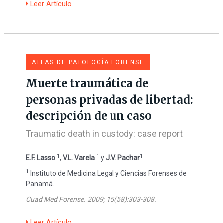
Leer Artículo
ATLAS DE PATOLOGÍA FORENSE
Muerte traumática de
personas privadas de libertad:
descripción de un caso
Traumatic death in custody: case report
1
1
1
E.F. Lasso
,
V.L. Varela
y
J.V. Pachar
1
Instituto de Medicina Legal y Ciencias Forenses de
Panamá.
Cuad Med Forense. 2009; 15(58):303-308.
Leer Artículo