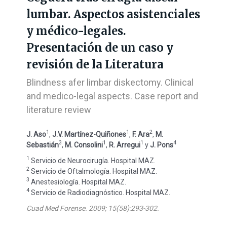
lumbar. Aspectos asistenciales
y médico-legales.
Presentación de un caso y
revisión de la Literatura
Blindness afer limbar diskectomy. Clinical
and medico-legal aspects. Case report and
literature review
1
1
2
J. Aso
,
J.V. Martínez-Quiñones
,
F. Ara
,
M.
3
1
1
4
Sebastián
,
M. Consolini
,
R. Arregui
y
J. Pons
1
Servicio de Neurocirugía. Hospital MAZ.
2
Servicio de Oftalmología. Hospital MAZ.
3
Anestesiología. Hospital MAZ.
4
Servicio de Radiodiagnóstico. Hospital MAZ.
Cuad Med Forense. 2009; 15(58):293-302.