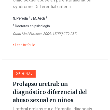
syndrome. Differential criteria
1
1
N. Pereda
y
M. Arch
1
Doctoras en psicología.
Cuad Med Forense. 2009; 15(58):279-287.
Leer Artículo
ORIGINAL
Prolapso uretral: un
diagnóstico diferencial del
abuso sexual en niños
Urethral prolapse: a differential diagnosis