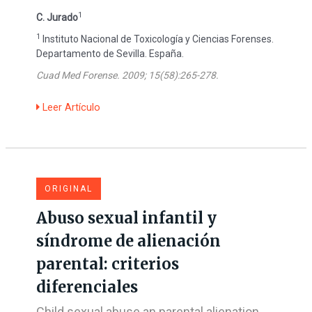
1
C. Jurado
1
Instituto Nacional de Toxicología y Ciencias Forenses.
Departamento de Sevilla. España.
Cuad Med Forense. 2009; 15(58):265-278.
Leer Artículo
ORIGINAL
Abuso sexual infantil y
síndrome de alienación
parental: criterios
diferenciales
Child sexual abuse an parental alienation