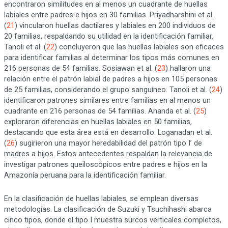
encontraron similitudes en al menos un cuadrante de huellas
labiales entre padres e hijos en 30 familias. Priyadharshini et al.
(
21
) vincularon huellas dactilares y labiales en 200 individuos de
20 familias, respaldando su utilidad en la identificación familiar.
Tanoli et al. (
22
) concluyeron que las huellas labiales son eficaces
para identificar familias al determinar los tipos más comunes en
216 personas de 54 familias. Sosiawan et al. (
23
) hallaron una
relación entre el patrón labial de padres a hijos en 105 personas
de 25 familias, considerando el grupo sanguíneo. Tanoli et al. (
24
)
identificaron patrones similares entre familias en al menos un
cuadrante en 216 personas de 54 familias. Ananda et al. (
25
)
exploraron diferencias en huellas labiales en 50 familias,
destacando que esta área está en desarrollo. Loganadan et al.
(
26
) sugirieron una mayor heredabilidad del patrón tipo I’ de
madres a hijos. Estos antecedentes respaldan la relevancia de
investigar patrones queiloscópicos entre padres e hijos en la
Amazonía peruana para la identificación familiar.
En la clasificación de huellas labiales, se emplean diversas
metodologías. La clasificación de Suzuki y Tsuchihashi abarca
cinco tipos, donde el tipo I muestra surcos verticales completos,