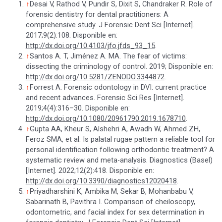
↑
Desai V, Rathod V, Pundir S, Dixit S, Chandraker R. Role of
forensic dentistry for dental practitioners: A
comprehensive study. J Forensic Dent Sci [Internet].
2017;9(2):108. Disponible en:
http://dx.doi.org/10.4103/jfo.jfds_93_15
.
↑
Santos A. T, Jiménez A. MA. The fear of victims:
dissecting the criminology of control. 2019; Disponible en:
http://dx.doi.org/10.5281/ZENODO.3344872
.
↑
Forrest A. Forensic odontology in DVI: current practice
and recent advances. Forensic Sci Res [Internet].
2019;4(4):316–30. Disponible en:
http://dx.doi.org/10.1080/20961790.2019.1678710
.
↑
Gupta AA, Kheur S, Alshehri A, Awadh W, Ahmed ZH,
Feroz SMA, et al. Is palatal rugae pattern a reliable tool for
personal identification following orthodontic treatment? A
systematic review and meta-analysis. Diagnostics (Basel)
[Internet]. 2022;12(2):418. Disponible en:
http://dx.doi.org/10.3390/diagnostics12020418
.
↑
Priyadharshini K, Ambika M, Sekar B, Mohanbabu V,
Sabarinath B, Pavithra I. Comparison of cheiloscopy,
odontometric, and facial index for sex determination in