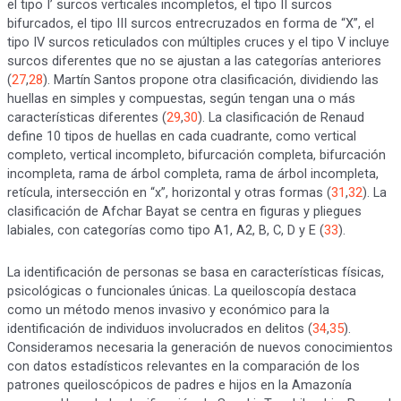
el tipo I’ surcos verticales incompletos, el tipo II surcos
bifurcados, el tipo III surcos entrecruzados en forma de “X”, el
tipo IV surcos reticulados con múltiples cruces y el tipo V incluye
surcos diferentes que no se ajustan a las categorías anteriores
(
27
,
28
). Martín Santos propone otra clasificación, dividiendo las
huellas en simples y compuestas, según tengan una o más
características diferentes (
29
,
30
). La clasificación de Renaud
define 10 tipos de huellas en cada cuadrante, como vertical
completo, vertical incompleto, bifurcación completa, bifurcación
incompleta, rama de árbol completa, rama de árbol incompleta,
retícula, intersección en “x”, horizontal y otras formas (
31
,
32
). La
clasificación de Afchar Bayat se centra en figuras y pliegues
labiales, con categorías como tipo A1, A2, B, C, D y E (
33
).
La identificación de personas se basa en características físicas,
psicológicas o funcionales únicas. La queiloscopía destaca
como un método menos invasivo y económico para la
identificación de individuos involucrados en delitos (
34
,
35
).
Consideramos necesaria la generación de nuevos conocimientos
con datos estadísticos relevantes en la comparación de los
patrones queiloscópicos de padres e hijos en la Amazonía