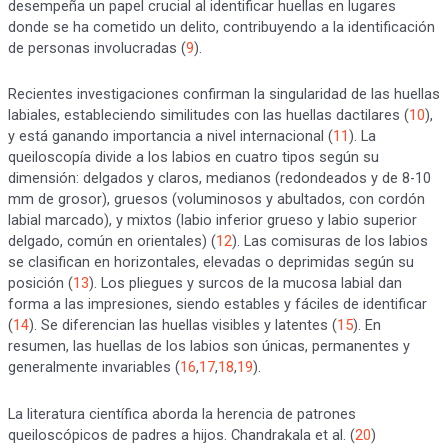
desempeña un papel crucial al identificar huellas en lugares
donde se ha cometido un delito, contribuyendo a la identificación
de personas involucradas (
9
).
Recientes investigaciones confirman la singularidad de las huellas
labiales, estableciendo similitudes con las huellas dactilares (
10
),
y está ganando importancia a nivel internacional (
11
). La
queiloscopía divide a los labios en cuatro tipos según su
dimensión: delgados y claros, medianos (redondeados y de 8-10
mm de grosor), gruesos (voluminosos y abultados, con cordón
labial marcado), y mixtos (labio inferior grueso y labio superior
delgado, común en orientales) (
12
). Las comisuras de los labios
se clasifican en horizontales, elevadas o deprimidas según su
posición (
13
). Los pliegues y surcos de la mucosa labial dan
forma a las impresiones, siendo estables y fáciles de identificar
(
14
). Se diferencian las huellas visibles y latentes (
15
). En
resumen, las huellas de los labios son únicas, permanentes y
generalmente invariables (
16
,
17
,
18
,
19
).
La literatura científica aborda la herencia de patrones
queiloscópicos de padres a hijos. Chandrakala et al. (
20
)