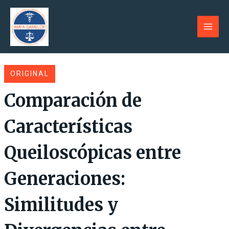
Ir
al
contenido
Main
Men
ORIGINAL
Comparación de
Características
Queiloscópicas entre
Generaciones:
Similitudes y