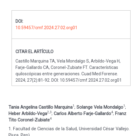
DOI:
10.59457/cmf.2024.27.02.org01
CITAR EL ARTÍCULO
Castillo Marquina TA, Vela Mondalgo S, Arbildo-Vega H,
Farje-Gallardo CA, Coronel-Zubiate FT. Características
quiloscópicas entre generaciones. Cuad Med Forense.
2024; 27(2):81-92. DOI: 10.59457/cmf.2024.27.02.org01
1
1
Tania Angelina Castillo Marquina
;
Solange Vela Mondalgo
;
2,3
4
Heber Arbildo-Vega
;
Carlos Alberto Farje-Gallardo
;
Franz
4
Tito Coronel-Zubiate
1. Facultad de Ciencias de la Salud, Universidad César Vallejo.
Piura, Perú.