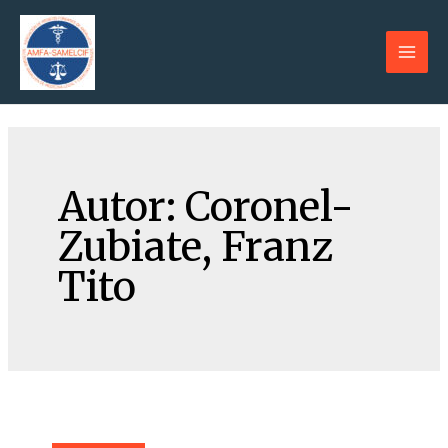
Ir
al
contenido
Main
Men
Autor:
Coronel-
Zubiate, Franz
Tito