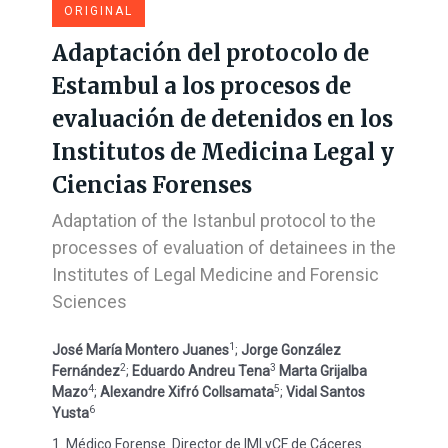
ORIGINAL
Adaptación del protocolo de
Estambul a los procesos de
evaluación de detenidos en los
Institutos de Medicina Legal y
Ciencias Forenses
Adaptation of the Istanbul protocol to the
processes of evaluation of detainees in the
Institutes of Legal Medicine and Forensic
Sciences
1
José María Montero Juanes
;
Jorge González
2
3
Fernández
;
Eduardo Andreu Tena
Marta Grijalba
4
5
Mazo
;
Alexandre Xifró Collsamata
;
Vidal Santos
6
Yusta
1. Médico Forense. Director de IMLyCF de Cáceres.