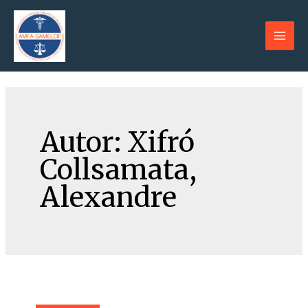
Ir
al
contenido
Main
Men
Autor:
Xifró
Collsamata,
Alexandre